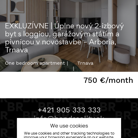
EXKLUZÍVNE | Úplne nový 2-izbový
byt s loggiou, garážovým státím a
pivnicou v novostavbe – Arboria,
Trnava
One bedroom apartment
Trnava
750
€/month
+421 905 333 333
info@bondreality.sk
We use cookies
We use cookies and other tracking technologies to
improve your browsing experience on our website,