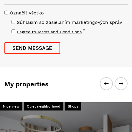
Označiť všetko
Súhlasím so zasielaním marketingových správ
*
I agree to Terms and Conditions
My properties
Nice view
Quiet neighborhood
Shops