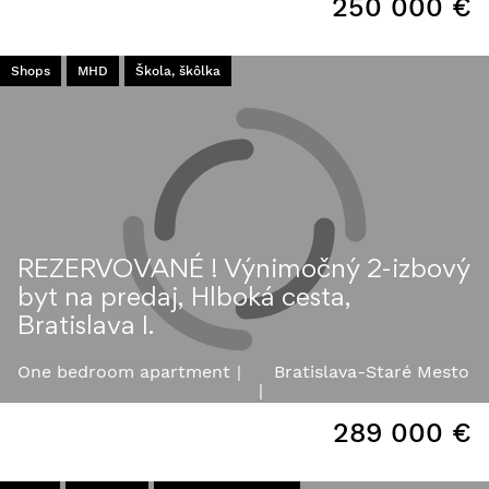
250 000
€
Shops
MHD
Škola, škôlka
REZERVOVANÉ ! Výnimočný 2-izbový
byt na predaj, Hlboká cesta,
Bratislava I.
One bedroom apartment
Bratislava-Staré Mesto
289 000
€