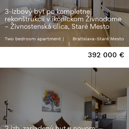
3-izbový byt po kompletnej
rekonštrukcii v ikonickom Živnodome
– Živnostenská ulica, Staré Mesto
Two bedroom apartment
Bratislava-Staré Mesto
392 000
€
2 izb. zariadený byt v novom