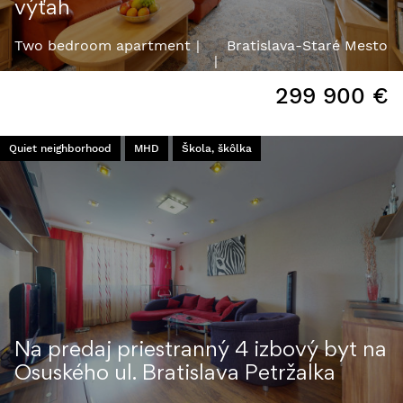
výťah
Two bedroom apartment
Bratislava-Staré Mesto
299 900
€
Quiet neighborhood
MHD
Škola, škôlka
Na predaj priestranný 4 izbový byt na
Osuského ul. Bratislava Petržalka