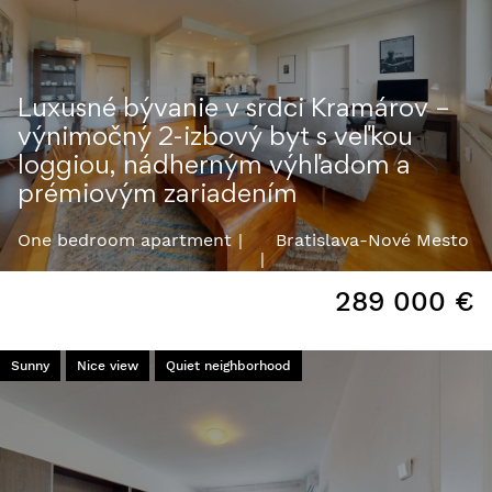
Luxusné bývanie v srdci Kramárov –
výnimočný 2-izbový byt s veľkou
loggiou, nádherným výhľadom a
prémiovým zariadením
One bedroom apartment
Bratislava-Nové Mesto
289 000
€
Sunny
Nice view
Quiet neighborhood