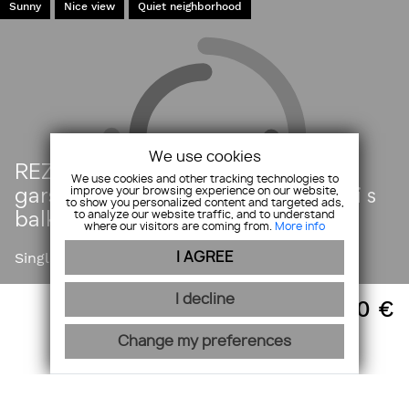
Sunny
Nice view
Quiet neighborhood
We use cookies
REZERVOVANÉ -Na predaj útulná
We use cookies and other tracking technologies to
improve your browsing experience on our website,
garsónka 25 m² na Hradnom kopci s
to show you personalized content and targeted ads,
to analyze our website traffic, and to understand
balkónom do tichého vnútrobloku
where our visitors are coming from.
More info
Single studio
Bratislava-Staré Mesto
I AGREE
I decline
178 900
€
Change my preferences
1
2
3
4