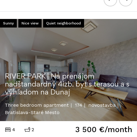
Úplne nové a elegantné 1 izbové byty
na prenájom Bratislava Downtown
Studio
27
novostavba
Bratislava-Ružinov
730
€/month
1