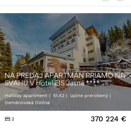
NA PREDAJ APARTMÁN PRIAMO NA
SVAHU V Hotel FIS Jasná ****
Holiday apartment
51.42
úplne prerobený
Demänovská Dolina
370 224
€
2