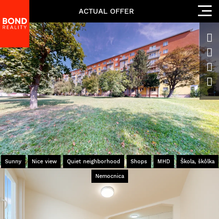
ACTUAL OFFER
Sunny
Nice view
Quiet neighborhood
Shops
MHD
Škola, škôlka
Nemocnica