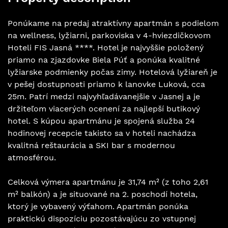
Ponúkame na predaj atraktívny apartmán s podielom
na wellness, lyžiarni, parkoviska v 4-hviezdičkovom
Hoteli FIS Jasná ****. Hotel je najvyššie položený
priamo na zjazdovke Biela Púť a ponúka kvalitné
lyžiarske podmienky počas zimy. Hotelová lyžiareň je
v pešej dostupnosti priamo k lanovke Luková, cca
25m. Patrí medzi najvyhľadávanejšie v Jasnej a je
držiteľom viacerých ocenení za najlepší butikový
hotel. S kúpou apartmánu je spojená služba 24
hodinovej recepcie takisto sa v hoteli nachádza
kvalitná reštaurácia a SKI bar s modernou
atmosférou.
Celková výmera apartmánu je 31,74 m² (z toho 2,61
m² balkón) a je situované na 2. poschodí hotela,
ktorý je vybavený výťahom. Apartmán ponúka
praktickú dispozíciu pozostávajúcu zo vstupnej