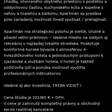
chodby, otvoreného obytného priestoru s posteľou a
oddychovou časťou, kuchynského kúta a kúpeľne s
vaňou a toaletou a balkónu. Apartmán sa predáva
plne zariadený, možnosť ihneď využívať / prenajímať.
Apartmán ma strategickú polohu je svetlé, útulné a
pôsobí veľmi prémiovo – ideálne miesto na oddych aj
rekreáciu v najlepšej lokalite strediska. Poskytuje
komfortné horské bývanie s atmosférou 4-
hviezdičkového hotela a jednoduchým prístupom k
zjazdovke a službám hotela. V hoteli je taktiež
požičovňa lyží a ponúka možnosť využitia
profesionálnych inštruktorov.
Ideálne aj ako investícia, TREBA VIDIEŤ !
Cena štúdia je 222.180 € + DPH.
V cene je zahrnutý kompletný právny a obchodný
servis realitnej kancelárie.