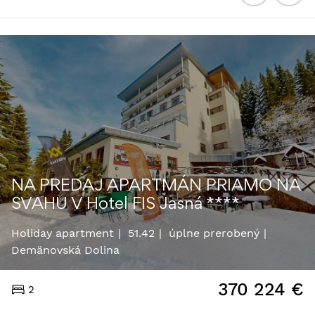
NA PREDAJ APARTMÁN PRIAMO NA
SVAHU V Hotel FIS Jasná ****
Holiday apartment
51.42
úplne prerobený
Demänovská Dolina
370 224
€
2