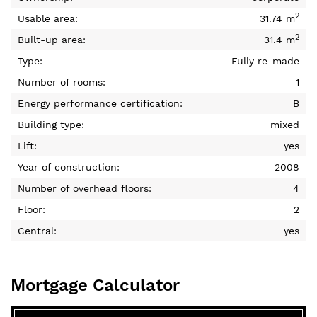
2
Usable area:
31.74 m
2
Built-up area:
31.4 m
Type:
Fully re-made
Number of rooms:
1
Energy performance certification:
B
Building type:
mixed
Lift:
yes
Year of construction:
2008
Number of overhead floors:
4
Floor:
2
Central:
yes
Mortgage Calculator