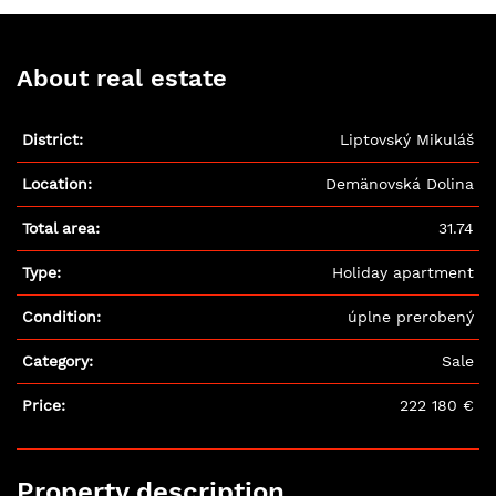
About real estate
District:
Liptovský Mikuláš
Location:
Demänovská Dolina
Total area:
31.74
Type:
Holiday apartment
Condition:
úplne prerobený
Category:
Sale
Price:
222 180 €
Payment:
997.69 €
*
Property description