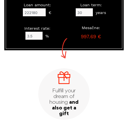
Loan amount:
Loan term:
€
years
Mesačne:
Interest rate:
%
997.69 €
Fulfill your
dream of
housing
and
also get a
gift