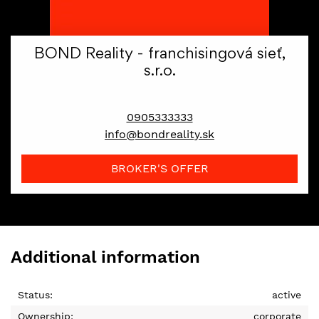
BOND Reality - franchisingová sieť,
s.r.o.
broker
0905333333
info@bondreality.sk
BROKER'S OFFER
Additional information
Status:
active
Ownership:
corporate