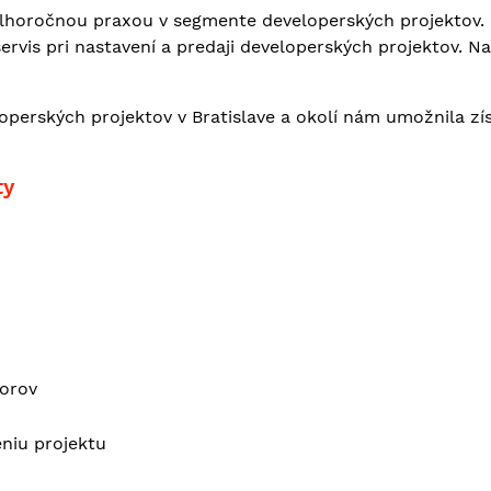
 dlhoročnou praxou v segmente developerských projektov
ervis pri nastavení a predaji developerských projektov. 
loperských projektov v Bratislave a okolí nám umožnila z
ty
torov
eniu projektu