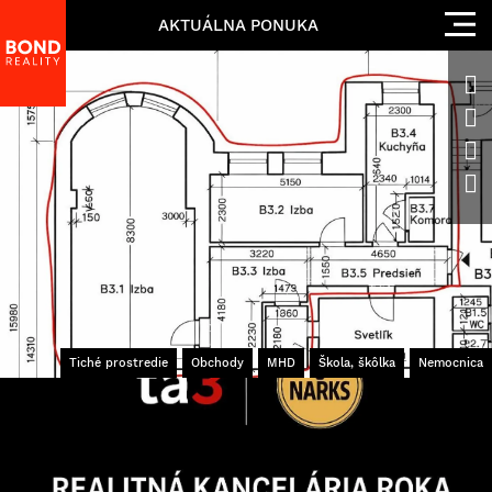
AKTUÁLNA PONUKA
Tiché prostredie
Obchody
MHD
Škola, škôlka
Nemocnica