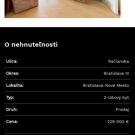
O nehnuteľnosti
Ulica:
Račianska
Okres:
Bratislava III
Lokalita:
Bratislava-Nové Mesto
Typ:
2-izbový byt
Druh:
Predaj
Cena:
229 000 €
Splátka úveru:
1 028.31 €
*