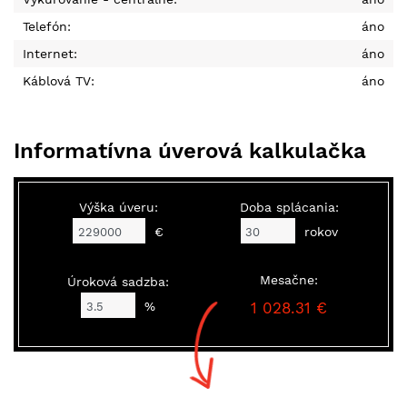
Telefón:
áno
Internet:
áno
Káblová TV:
áno
Informatívna úverová kalkulačka
Výška úveru:
Doba splácania:
€
rokov
Mesačne:
Úroková sadzba:
%
1 028.31 €