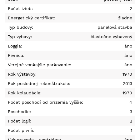
Počet izieb:
2
Energetický certifikát:
žiadne
Typ budovy:
panelová stavba
Typ výbavy:
čiastočne vybavený
Loggia:
áno
Pivnica:
áno
Verejné vonkajšie parkovanie:
áno
Rok výstavby:
1970
Rok poslednej rekonštrukcie:
2013
Rok kolaudácie:
1970
Počet poschodí od prízemia vyššie:
4
Poschodie:
3
Počet logií:
2
Počet pivníc:
1
Vykurovanie - centrálne:
áno