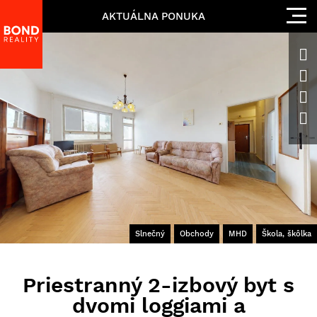
AKTUÁLNA PONUKA
Slnečný
Obchody
MHD
Škola, škôlka
Priestranný 2-izbový byt s
dvomi loggiami a