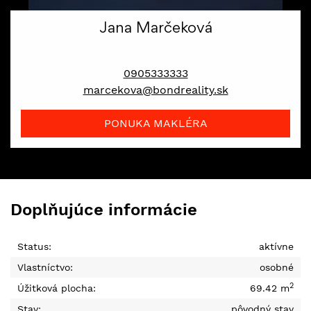
Jana Marčeková
maklér maklér - senior
0905333333
marcekova@bondreality.sk
PONUKA MAKLÉRA
Doplňujúce informácie
Status:
aktívne
Vlastníctvo:
osobné
2
Úžitková plocha:
69.42 m
Stav:
pôvodný stav