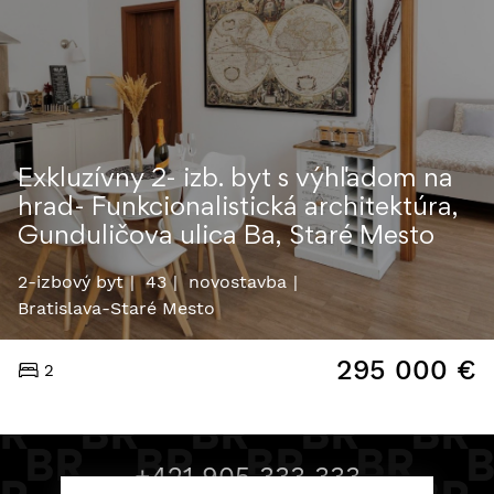
Exkluzívny 2- izb. byt s výhľadom na
hrad- Funkcionalistická architektúra,
Gunduličova ulica Ba, Staré Mesto
2-izbový byt
43
novostavba
Bratislava-Staré Mesto
295 000
€
2
+421 905 333 333