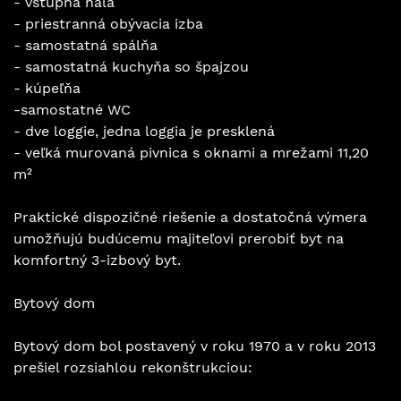
- vstupná hala
- priestranná obývacia izba
- samostatná spálňa
- samostatná kuchyňa so špajzou
- kúpeľňa
-samostatné WC
- dve loggie, jedna loggia je presklená
- veľká murovaná pivnica s oknami a mrežami 11,20
m²
Praktické dispozičné riešenie a dostatočná výmera
umožňujú budúcemu majiteľovi prerobiť byt na
komfortný 3-izbový byt.
Bytový dom
Bytový dom bol postavený v roku 1970 a v roku 2013
prešiel rozsiahlou rekonštrukciou: