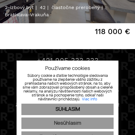
2-izbový byt
42
čiastočne prerobený
Bratislava-Vrakuňa
118 000
€
+421 905 333 333
info@bondreality.sk
Používame cookies
Súbory cookie a ďalšie technológie sledovania
používame na zlepšenie vášho zážitku z
prehliadania našich webových stránok, na to, aby
sme vám zobrazovali prispôsobený obsah a cielené
BOND REALITY, MLYNSKÉ NIVY 58 82105 BRATISLAVA
reklamy, na analýzu návštevnosti našich webových
stránok a na pochopenie toho, odkiaľ naši
REKLAMAČNÝ PORIADOK
návštevníci prichádzajú.
Viac info
ZOZNAM PRÁV A INFORMÁCII PRE DOTKNUTÚ OSOBU
VŠEOBECNÉ PODMIENKY
SÚHLASÍM
OCHRANA OSOBNÝCH ÚDAJOV
COOKIES
Nesúhlasím