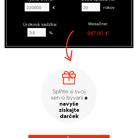
€
rokov
Mesačne:
Úroková sadzba:
%
987.90 €
Splňte si svoj
sen o bývaní
a
navyše
získajte
darček