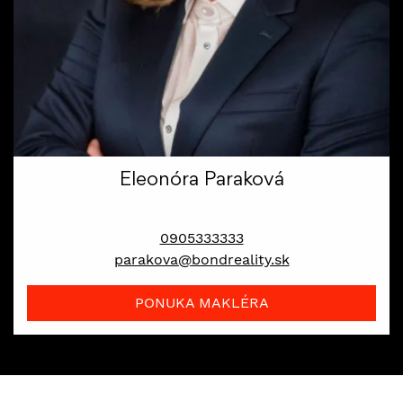
Eleonóra Paraková
maklér
0905333333
parakova@bondreality.sk
PONUKA MAKLÉRA