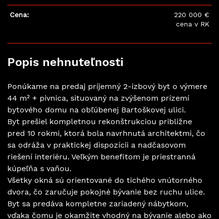
Cena:
220 000 €
cena v RK
Splátka úveru:
987.90 €
*
Popis nehnuteľnosti
Ponúkame na predaj príjemný 2-izbový byt o výmere
44 m² + pivnica, situovaný na zvýšenom prízemí
bytového domu na obľúbenej Bartoškovej ulici.
Byt prešiel kompletnou rekonštrukciou približne
pred 10 rokmi, ktorá bola navrhnutá architektmi, čo
sa odráža v praktickej dispozícii a nadčasovom
riešení interiéru. Veľkým benefitom je priestranná
kúpeľňa s vaňou.
Všetky okná sú orientované do tichého vnútorného
dvora, čo zaručuje pokojné bývanie bez ruchu ulice.
Byt sa predáva kompletne zariadený nábytkom,
vďaka čomu je okamžite vhodný na bývanie alebo ako