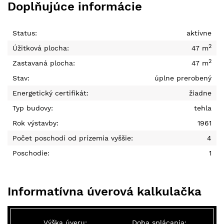
Doplňujúce informácie
Status:
aktívne
2
Úžitková plocha:
47 m
2
Zastavaná plocha:
47 m
Stav:
úplne prerobený
Energetický certifikát:
žiadne
Typ budovy:
tehla
Rok výstavby:
1961
Počet poschodí od prízemia vyššie:
4
Poschodie:
1
Informatívna úverová kalkulačka
Výška úveru:
Doba splácania: