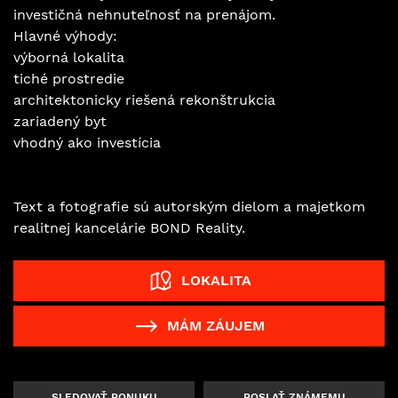
investičná nehnuteľnosť na prenájom.
Hlavné výhody:
výborná lokalita
tiché prostredie
architektonicky riešená rekonštrukcia
zariadený byt
vhodný ako investícia
Text a fotografie sú autorským dielom a majetkom
realitnej kancelárie BOND Reality.
LOKALITA
MÁM ZÁUJEM
SLEDOVAŤ PONUKU
POSLAŤ ZNÁMEMU