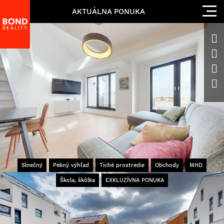
AKTUÁLNA PONUKA
Slnečný
Pekný výhľad
Tiché prostredie
Obchody
MHD
Škola, škôlka
EXKLUZÍVNA PONUKA