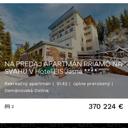
NA PREDAJ APARTMÁN PRIAMO NA
SVAHU V Hotel FIS Jasná ****
Rekreačný apartmán
51.42
úplne prerobený
Demänovská Dolina
370 224
€
2