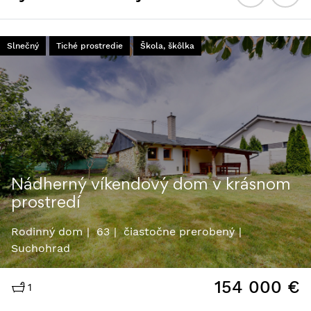
Slnečný
Tiché prostredie
Škola, škôlka
Nádherný víkendový dom v krásnom
prostredí
Rodinný dom
63
čiastočne prerobený
Suchohrad
154 000
€
1