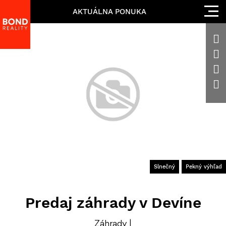
AKTUÁLNA PONUKA
Slnečný
Pekný výhľad
Predaj záhrady v Devíne
Záhrady |