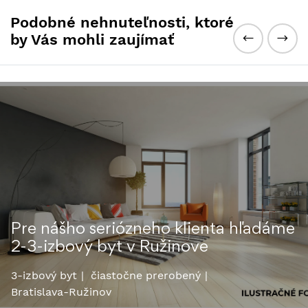
Podobné nehnuteľnosti, ktoré
by Vás mohli zaujímať
PRE HOTOVOSTNÉHO KLIENTA
HĽADÁME 3-4 IZB. BYT V
PÔVODNOM STAVE V BRATISLAVE
3-izbový byt
pôvodný