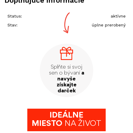
Doplňujúce informácie
Status:
aktívne
Stav:
úplne prerobený
Splňte si svoj
sen o bývaní
a
navyše
získajte
darček
IDEÁLNE
MIESTO
NA ŽIVOT