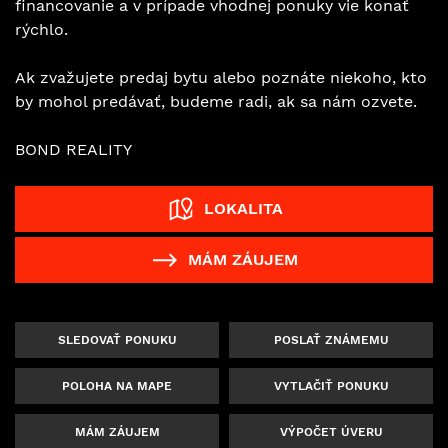
financovanie a v prípade vhodnej ponuky vie konať
rýchlo.
Ak zvažujete predaj bytu alebo poznáte niekoho, kto
by mohol predávať, budeme radi, ak sa nám ozvete.
BOND REALITY
LOKALITA
MÁM ZÁUJEM
SLEDOVAŤ PONUKU
POSLAŤ ZNÁMEMU
POLOHA NA MAPE
VYTLAČIŤ PONUKU
MÁM ZÁUJEM
VÝPOČET ÚVERU