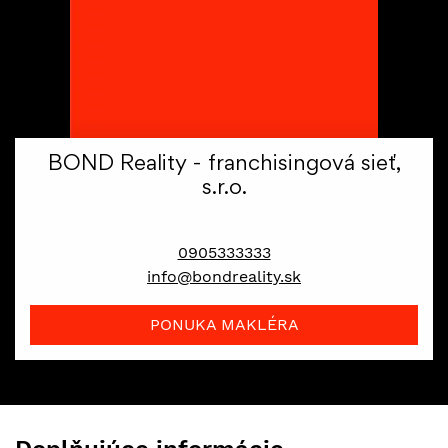
BOND Reality - franchisingová sieť,
s.r.o.
maklér
0905333333
info@bondreality.sk
PONUKA MAKLÉRA