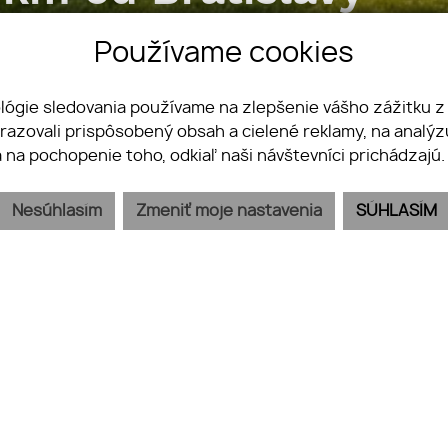
Používame cookies
ológie sledovania používame na zlepšenie vášho zážitku z
brazovali prispôsobený obsah a cielené reklamy, na analý
a na pochopenie toho, odkiaľ naši návštevníci prichádzajú
Nesúhlasím
Zmeniť moje nastavenia
SÚHLASÍM