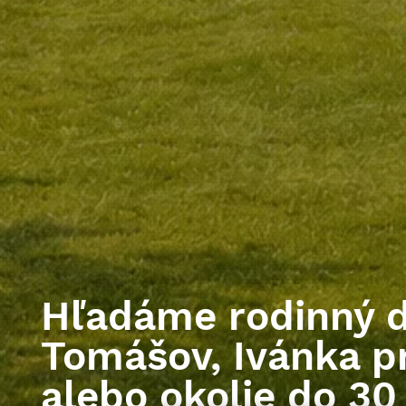
Hľadáme rodinný d
Tomášov, Ivánka pr
alebo okolie do 30