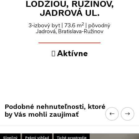
LODŽIOU, RUŽINOV,
JADROVÁ UL.
2
3-izbový byt | 73.6 m
| pôvodný
Jadrová, Bratislava-Ružinov
Aktívne
Podobné nehnuteľnosti, ktoré
by Vás mohli zaujímať
Slnečný
Pekný výhľad
Tiché prostredie