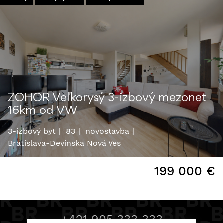
ZOHOR Veľkorysý 3-izbový mezonet
16km od VW
3-izbový byt
83
novostavba
Bratislava-Devínska Nová Ves
199 000
€
+421 905 333 333