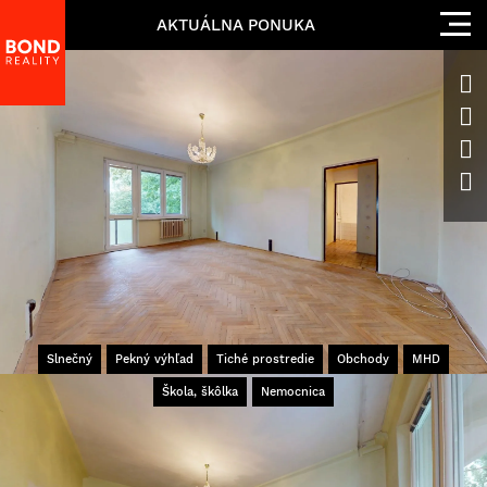
AKTUÁLNA PONUKA
Slnečný
Pekný výhľad
Tiché prostredie
Obchody
MHD
Škola, škôlka
Nemocnica